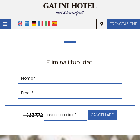
≡
PRENOTAZIONE
HOME
POSIZIONE
ALLOGGIO
Elimina i tuoi dati
STRUTTURE
GALERIA
RICHIESTA
CONTATTI
CANCELLARE