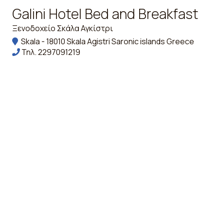
Galini Hotel Bed and Breakfast
Ξενοδοχείο Σκάλα Αγκίστρι
Skala - 18010 Skala Agistri Saronic islands Greece
Τηλ.
2297091219
Τηλ.
2297091530
mpanou@ymail.com
Check-in 15:00 Check-out 11:00
Ανοικτό 01.01 - 01.01
Ακολουθήστε μας
Εντυπώσεις